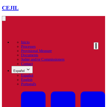
CEJIL
Inicio
Processes
Provisional Measure
Documents
Judge and/or Commissioners
Contact
Español
Español
English
Português