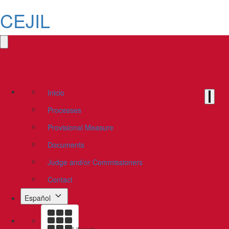
CEJIL
Inicio
Processes
Provisional Measure
Documents
Judge and/or Commissioners
Contact
Español