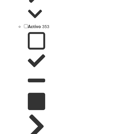
Activo
353