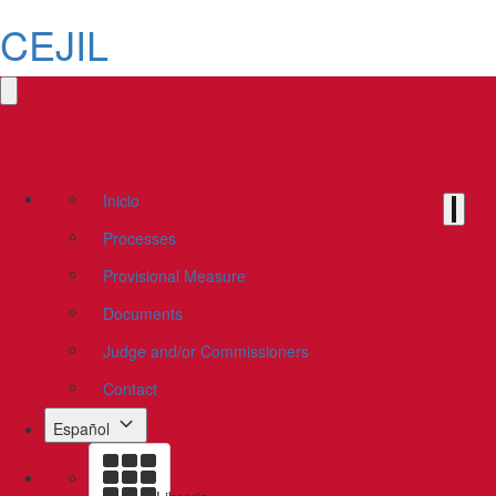
CEJIL
Inicio
Processes
Provisional Measure
Documents
Judge and/or Commissioners
Contact
Español