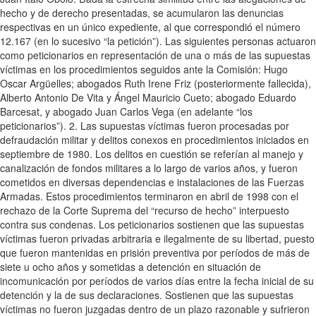
hecho y de derecho presentadas, se acumularon las denuncias
respectivas en un único expediente, al que correspondió el número
12.167 (en lo sucesivo “la petición”). Las siguientes personas actuaron
como peticionarios en representación de una o más de las supuestas
víctimas en los procedimientos seguidos ante la Comisión: Hugo
Oscar Argüelles; abogados Ruth Irene Friz (posteriormente fallecida),
Alberto Antonio De Vita y Ángel Mauricio Cueto; abogado Eduardo
Barcesat, y abogado Juan Carlos Vega (en adelante “los
peticionarios”). 2. Las supuestas víctimas fueron procesadas por
defraudación militar y delitos conexos en procedimientos iniciados en
septiembre de 1980. Los delitos en cuestión se referían al manejo y
canalización de fondos militares a lo largo de varios años, y fueron
cometidos en diversas dependencias e instalaciones de las Fuerzas
Armadas. Estos procedimientos terminaron en abril de 1998 con el
rechazo de la Corte Suprema del “recurso de hecho” interpuesto
contra sus condenas. Los peticionarios sostienen que las supuestas
víctimas fueron privadas arbitraria e ilegalmente de su libertad, puesto
que fueron mantenidas en prisión preventiva por períodos de más de
siete u ocho años y sometidas a detención en situación de
incomunicación por períodos de varios días entre la fecha inicial de su
detención y la de sus declaraciones. Sostienen que las supuestas
víctimas no fueron juzgadas dentro de un plazo razonable y sufrieron