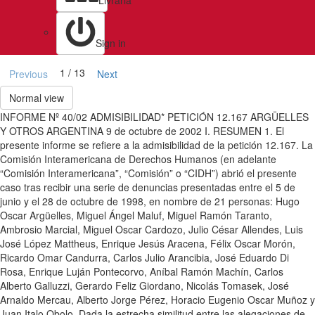
Livraria
Sign in
1 / 13
Previous
Next
Normal view
INFORME Nº 40/02 ADMISIBILIDAD* PETICIÓN 12.167 ARGÜELLES
Y OTROS ARGENTINA 9 de octubre de 2002 I. RESUMEN 1. El
presente informe se refiere a la admisibilidad de la petición 12.167. La
Comisión Interamericana de Derechos Humanos (en adelante
“Comisión Interamericana”, “Comisión” o “CIDH”) abrió el presente
caso tras recibir una serie de denuncias presentadas entre el 5 de
junio y el 28 de octubre de 1998, en nombre de 21 personas: Hugo
Oscar Argüelles, Miguel Ángel Maluf, Miguel Ramón Taranto,
Ambrosio Marcial, Miguel Oscar Cardozo, Julio César Allendes, Luis
José López Mattheus, Enrique Jesús Aracena, Félix Oscar Morón,
Ricardo Omar Candurra, Carlos Julio Arancibia, José Eduardo Di
Rosa, Enrique Luján Pontecorvo, Aníbal Ramón Machín, Carlos
Alberto Galluzzi, Gerardo Feliz Giordano, Nicolás Tomasek, José
Arnaldo Mercau, Alberto Jorge Pérez, Horacio Eugenio Oscar Muñoz y
Juan Italo Obolo. Dada la estrecha similitud entre las alegaciones de