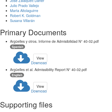
José Zalaquett Daher
Julio Prado Vallejo
Marta Altolaguirre
Robert K. Goldman
Susana Villarán
Primary Documents
Argüelles y otros. Informe de Admisibilidad N° 40-02.pdf
Spanish
View
Download
Argüelles et al. Admissibility Report N° 40-02.pdf
English
View
Download
Supporting files