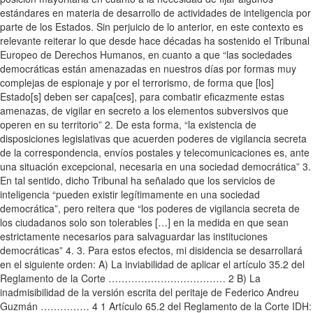
estándares en materia de desarrollo de actividades de inteligencia por
parte de los Estados. Sin perjuicio de lo anterior, en este contexto es
relevante reiterar lo que desde hace décadas ha sostenido el Tribunal
Europeo de Derechos Humanos, en cuanto a que “las sociedades
democráticas están amenazadas en nuestros días por formas muy
complejas de espionaje y por el terrorismo, de forma que [los]
Estado[s] deben ser capa[ces], para combatir eficazmente estas
amenazas, de vigilar en secreto a los elementos subversivos que
operen en su territorio” 2. De esta forma, “la existencia de
disposiciones legislativas que acuerden poderes de vigilancia secreta
de la correspondencia, envíos postales y telecomunicaciones es, ante
una situación excepcional, necesaria en una sociedad democrática” 3.
En tal sentido, dicho Tribunal ha señalado que los servicios de
inteligencia “pueden existir legítimamente en una sociedad
democrática”, pero reitera que “los poderes de vigilancia secreta de
los ciudadanos solo son tolerables […] en la medida en que sean
estrictamente necesarios para salvaguardar las instituciones
democráticas” 4. 3. Para estos efectos, mi disidencia se desarrollará
en el siguiente orden: A) La inviabilidad de aplicar el artículo 35.2 del
Reglamento de la Corte ……………………………… 2 B) La
inadmisibilidad de la versión escrita del peritaje de Federico Andreu
Guzmán …………… 4 1 Artículo 65.2 del Reglamento de la Corte IDH: