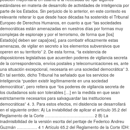
estándares en materia de desarrollo de actividades de inteligencia por
parte de los Estados. Sin perjuicio de lo anterior, en este contexto es
relevante reiterar lo que desde hace décadas ha sostenido el Tribunal
Europeo de Derechos Humanos, en cuanto a que “las sociedades
democráticas están amenazadas en nuestros días por formas muy
complejas de espionaje y por el terrorismo, de forma que [los]
Estado[s] deben ser capa[ces], para combatir eficazmente estas
amenazas, de vigilar en secreto a los elementos subversivos que
operen en su territorio” 2. De esta forma, “la existencia de
disposiciones legislativas que acuerden poderes de vigilancia secreta
de la correspondencia, envíos postales y telecomunicaciones es, ante
una situación excepcional, necesaria en una sociedad democrática” 3.
En tal sentido, dicho Tribunal ha señalado que los servicios de
inteligencia “pueden existir legítimamente en una sociedad
democrática”, pero reitera que “los poderes de vigilancia secreta de
los ciudadanos solo son tolerables […] en la medida en que sean
estrictamente necesarios para salvaguardar las instituciones
democráticas” 4. 3. Para estos efectos, mi disidencia se desarrollará
en el siguiente orden: A) La inviabilidad de aplicar el artículo 35.2 del
Reglamento de la Corte ……………………………… 2 B) La
inadmisibilidad de la versión escrita del peritaje de Federico Andreu
Guzmán …………… 4 1 Artículo 65.2 del Reglamento de la Corte IDH: