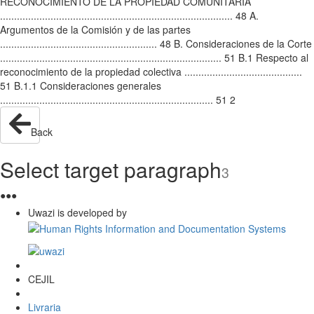
RECONOCIMIENTO DE LA PROPIEDAD COMUNITARIA
................................................................................... 48 A.
Argumentos de la Comisión y de las partes
........................................................ 48 B. Consideraciones de la Corte
............................................................................... 51 B.1 Respecto al
reconocimiento de la propiedad colectiva ..........................................
51 B.1.1 Consideraciones generales
............................................................................ 51 2
Back
Select target paragraph
3
●
●
●
Uwazi is developed by
CEJIL
Livraria