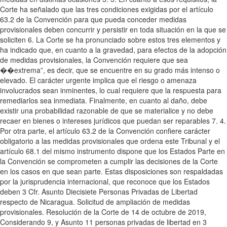
Corte ha señalado que las tres condiciones exigidas por el artículo
63.2 de la Convención para que pueda conceder medidas
provisionales deben concurrir y persistir en toda situación en la que se
soliciten 6. La Corte se ha pronunciado sobre estos tres elementos y
ha indicado que, en cuanto a la gravedad, para efectos de la adopción
de medidas provisionales, la Convención requiere que sea
��extrema”, es decir, que se encuentre en su grado más intenso o
elevado. El carácter urgente implica que el riesgo o amenaza
involucrados sean inminentes, lo cual requiere que la respuesta para
remediarlos sea inmediata. Finalmente, en cuanto al daño, debe
existir una probabilidad razonable de que se materialice y no debe
recaer en bienes o intereses jurídicos que puedan ser reparables 7. 4.
Por otra parte, el artículo 63.2 de la Convención confiere carácter
obligatorio a las medidas provisionales que ordena este Tribunal y el
artículo 68.1 del mismo instrumento dispone que los Estados Parte en
la Convención se comprometen a cumplir las decisiones de la Corte
en los casos en que sean parte. Estas disposiciones son respaldadas
por la jurisprudencia internacional, que reconoce que los Estados
deben 3 Cfr. Asunto Diecisiete Personas Privadas de Libertad
respecto de Nicaragua. Solicitud de ampliación de medidas
provisionales. Resolución de la Corte de 14 de octubre de 2019,
Considerando 9, y Asunto 11 personas privadas de libertad en 3