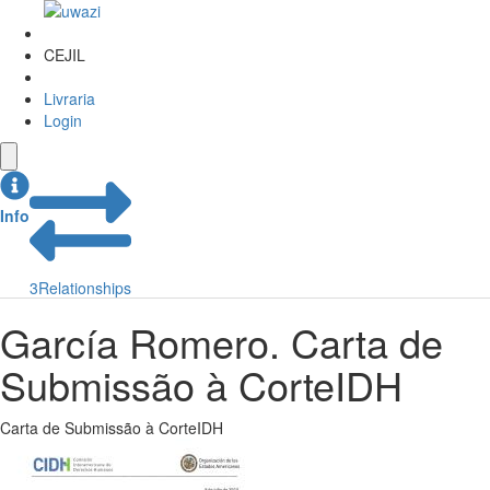
CEJIL
Livraria
Login
Info
3
Relationships
García Romero. Carta de
Submissão à CorteIDH
Carta de Submissão à CorteIDH