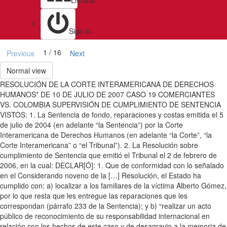
Livraria
Sign in
1 / 16
Previous
Next
Normal view
RESOLUCIÓN DE LA CORTE INTERAMERICANA DE DERECHOS
HUMANOS* DE 10 DE JULIO DE 2007 CASO 19 COMERCIANTES
VS. COLOMBIA SUPERVISIÓN DE CUMPLIMIENTO DE SENTENCIA
VISTOS: 1. La Sentencia de fondo, reparaciones y costas emitida el 5
de julio de 2004 (en adelante “la Sentencia”) por la Corte
Interamericana de Derechos Humanos (en adelante “la Corte”, “la
Corte Interamericana” o “el Tribunal”). 2. La Resolución sobre
cumplimiento de Sentencia que emitió el Tribunal el 2 de febrero de
2006, en la cual: DECLAR[Ó]: 1. Que de conformidad con lo señalado
en el Considerando noveno de la […] Resolución, el Estado ha
cumplido con: a) localizar a los familiares de la víctima Alberto Gómez,
por lo que resta que les entregue las reparaciones que les
correspondan (párrafo 233 de la Sentencia); y b) “realizar un acto
público de reconocimiento de su responsabilidad internacional en
relación con los hechos de este caso y de desagravio a la memoria de