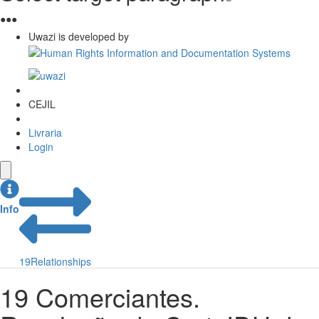
●
●
●
Uwazi is developed by
CEJIL
Livraria
Login
Info
19
Relationships
19 Comerciantes.