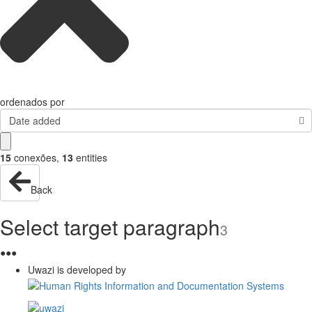
ordenados por
Date added
15
conexões
,
13
entities
Back
Select target paragraph
3
●
●
●
Uwazi is developed by