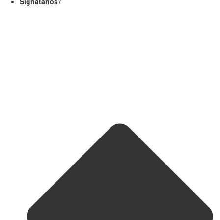
Signatários
7