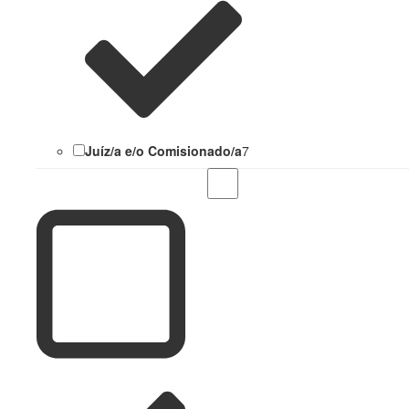
Juíz/a e/o Comisionado/a
7