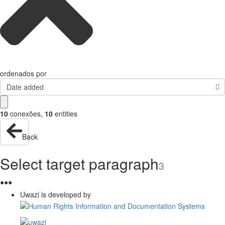
ordenados por
Date added
10
conexões
,
10
entities
Back
Select target paragraph
3
●
●
●
Uwazi is developed by