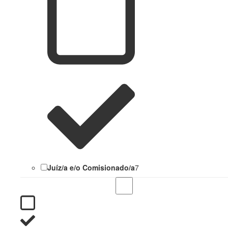
Juíz/a e/o Comisionado/a
7