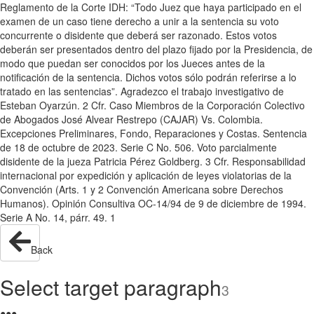
Reglamento de la Corte IDH: “Todo Juez que haya participado en el
examen de un caso tiene derecho a unir a la sentencia su voto
concurrente o disidente que deberá ser razonado. Estos votos
deberán ser presentados dentro del plazo fijado por la Presidencia, de
modo que puedan ser conocidos por los Jueces antes de la
notificación de la sentencia. Dichos votos sólo podrán referirse a lo
tratado en las sentencias”. Agradezco el trabajo investigativo de
Esteban Oyarzún. 2 Cfr. Caso Miembros de la Corporación Colectivo
de Abogados José Alvear Restrepo (CAJAR) Vs. Colombia.
Excepciones Preliminares, Fondo, Reparaciones y Costas. Sentencia
de 18 de octubre de 2023. Serie C No. 506. Voto parcialmente
disidente de la jueza Patricia Pérez Goldberg. 3 Cfr. Responsabilidad
internacional por expedición y aplicación de leyes violatorias de la
Convención (Arts. 1 y 2 Convención Americana sobre Derechos
Humanos). Opinión Consultiva OC-14/94 de 9 de diciembre de 1994.
Serie A No. 14, párr. 49. 1
Back
Select target paragraph
3
●
●
●