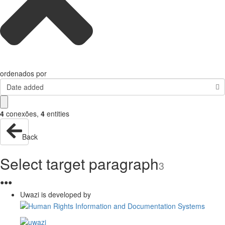
ordenados por
Date added
4
conexões
,
4
entities
Back
Select target paragraph
3
●
●
●
Uwazi is developed by