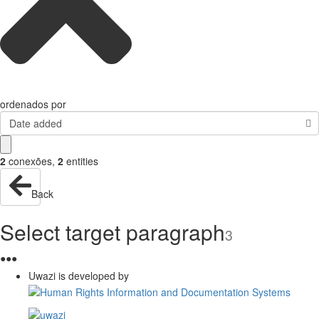
ordenados por
Date added
2
conexões
,
2
entities
Back
Select target paragraph
3
●
●
●
Uwazi is developed by