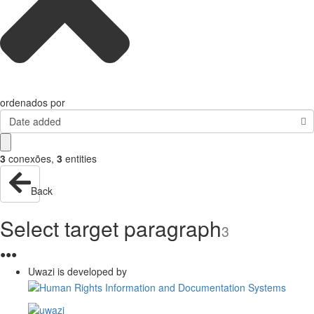
ordenados por
Date added
3
conexões
,
3
entities
Back
Select target paragraph
3
●
●
●
Uwazi is developed by