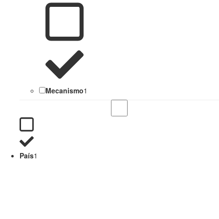
Mecanismo
1
País
1