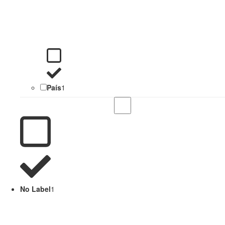
País
1
No Label
1