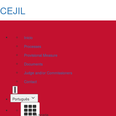
CEJIL
Inicio
Processes
Provisional Measure
Documents
Judge and/or Commissioners
Contact
Português
Livraria