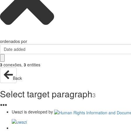
ordenados por
Date added
3
conexões
,
3
entities
Back
Select target paragraph
3
●
●
●
Uwazi is developed by