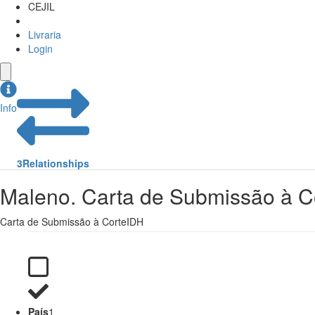
CEJIL
Livraria
Login
Info
3
Relationships
Maleno. Carta de Submissão à C
Carta de Submissão à CorteIDH
País
1