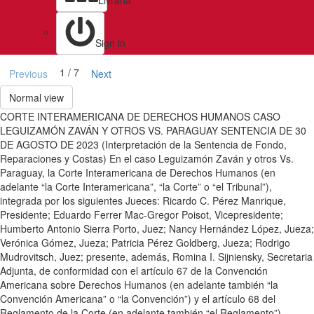
Livraria
Sign in
1 / 7
Previous
Next
Normal view
CORTE INTERAMERICANA DE DERECHOS HUMANOS CASO
LEGUIZAMÓN ZAVÁN Y OTROS VS. PARAGUAY SENTENCIA DE 30
DE AGOSTO DE 2023 (Interpretación de la Sentencia de Fondo,
Reparaciones y Costas) En el caso Leguizamón Zaván y otros Vs.
Paraguay, la Corte Interamericana de Derechos Humanos (en
adelante “la Corte Interamericana”, “la Corte” o “el Tribunal”),
integrada por los siguientes Jueces: Ricardo C. Pérez Manrique,
Presidente; Eduardo Ferrer Mac-Gregor Poisot, Vicepresidente;
Humberto Antonio Sierra Porto, Juez; Nancy Hernández López, Jueza;
Verónica Gómez, Jueza; Patricia Pérez Goldberg, Jueza; Rodrigo
Mudrovitsch, Juez; presente, además, Romina I. Sijniensky, Secretaria
Adjunta, de conformidad con el artículo 67 de la Convención
Americana sobre Derechos Humanos (en adelante también “la
Convención Americana” o “la Convención”) y el artículo 68 del
Reglamento de la Corte (en adelante también “el Reglamento”),