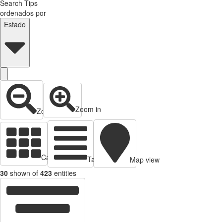
Search Tips
ordenados por
Estado
Zoom in
Zoom out
Cards view
Table view
Map view
30
shown of
423
entities