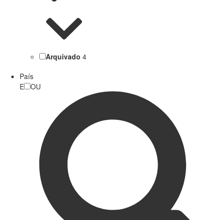
Arquivado
4
País
E
OU