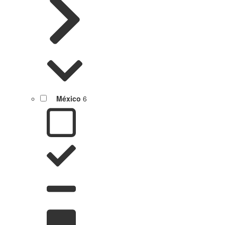
México
6