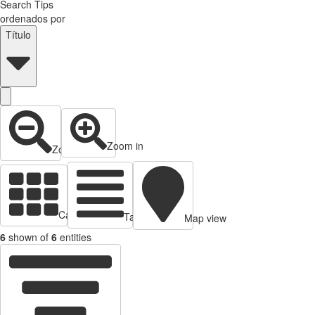
Search Tips
ordenados por
Título
Zoom in
Zoom out
Cards view
Table view
Map view
6
shown of
6
entities