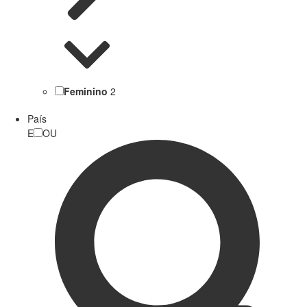
Feminino
2
País
E
OU