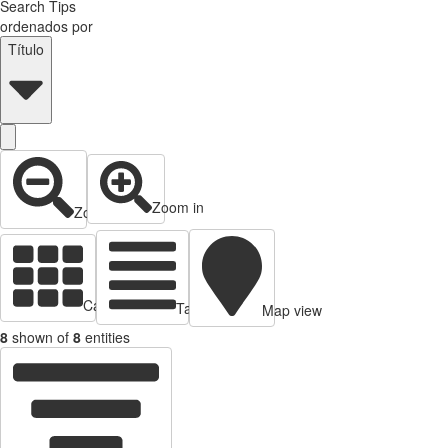
Search Tips
ordenados por
Título
Zoom in
Zoom out
Cards view
Table view
Map view
8
shown of
8
entities