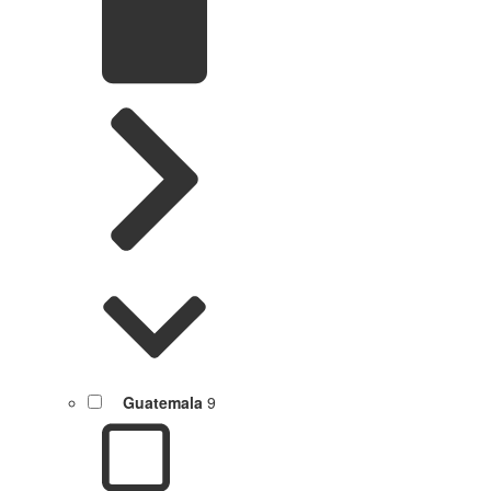
Guatemala
9