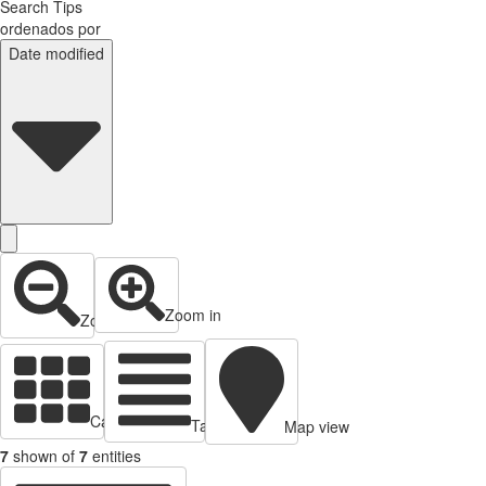
Search Tips
ordenados por
Date modified
Zoom in
Zoom out
Cards view
Table view
Map view
7
shown of
7
entities