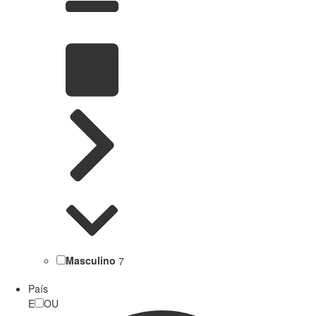
Masculino
7
País
E
OU