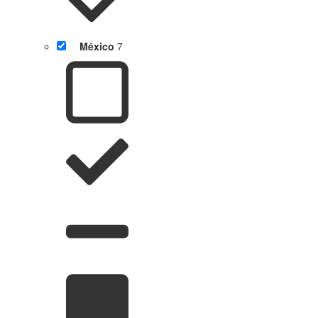
México
7