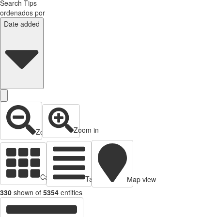
Search Tips
ordenados por
Date added
Zoom in
Zoom out
Cards view
Table view
Map view
330
shown of
5354
entities