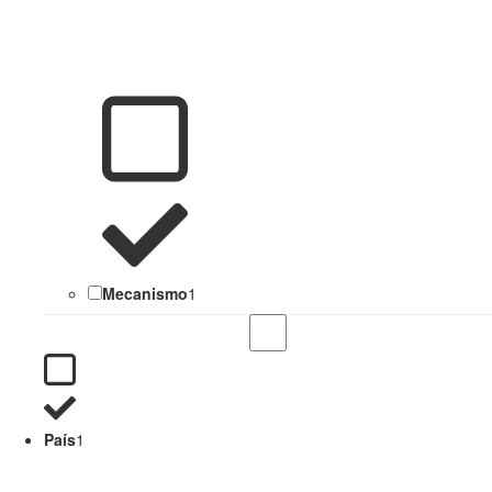
Mecanismo
1
País
1