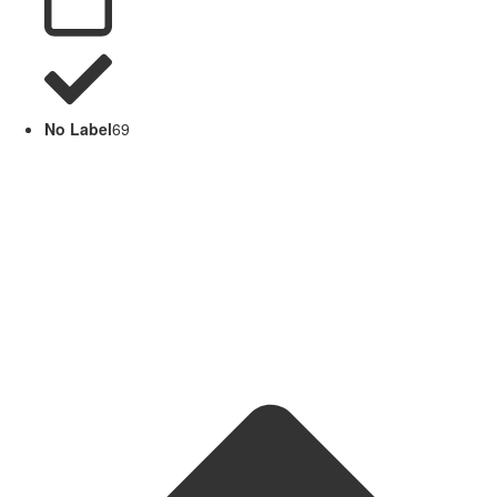
No Label
69