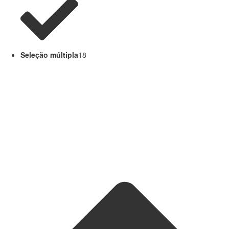
Seleção múltipla
18