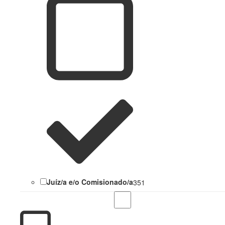
Juíz/a e/o Comisionado/a
351