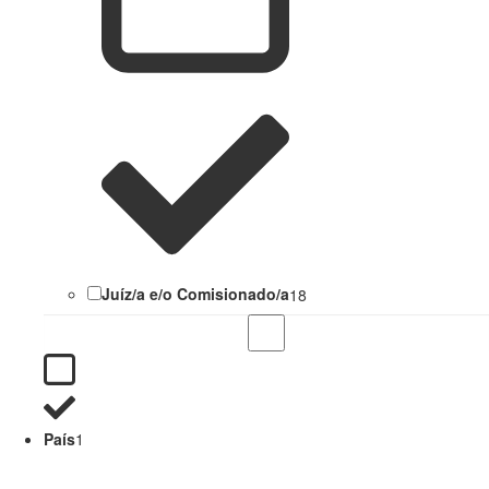
Juíz/a e/o Comisionado/a
18
País
1