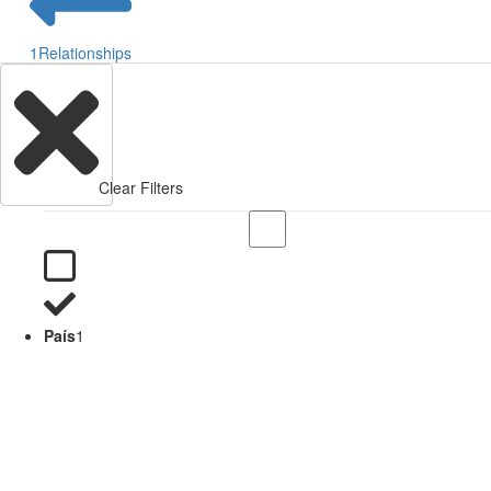
1
Relationships
Clear Filters
País
1