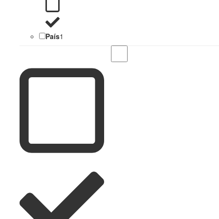
País
1