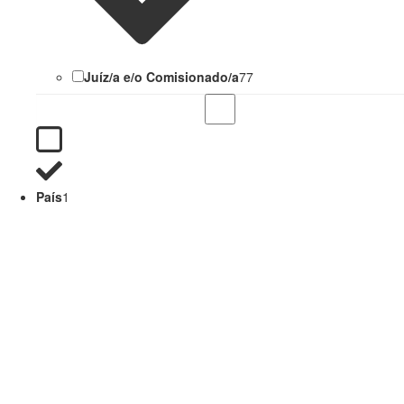
Juíz/a e/o Comisionado/a
77
País
1