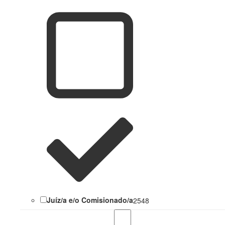
Juíz/a e/o Comisionado/a
2548