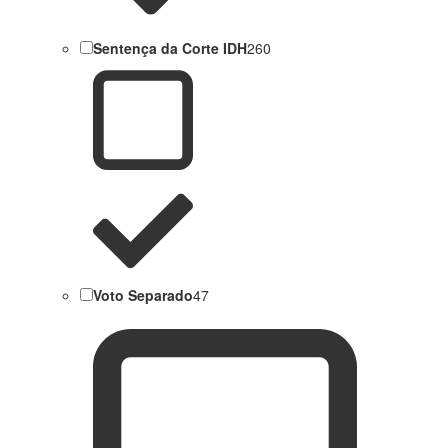
Sentença da Corte IDH
260
Voto Separado
47