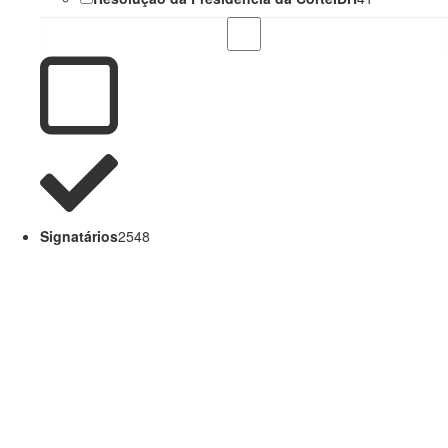
Signatários
2548