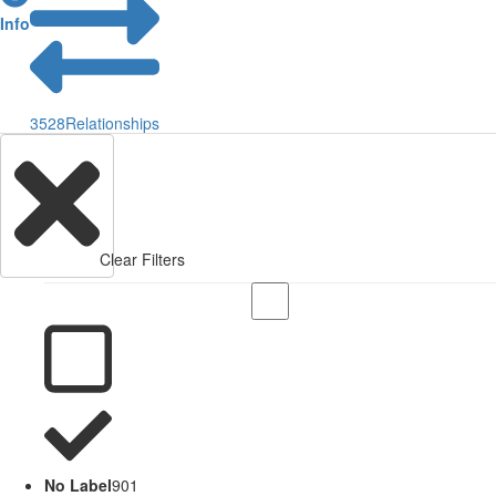
Info
3528
Relationships
Clear Filters
No Label
901