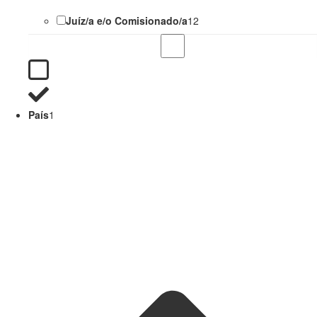
Juíz/a e/o Comisionado/a
12
País
1