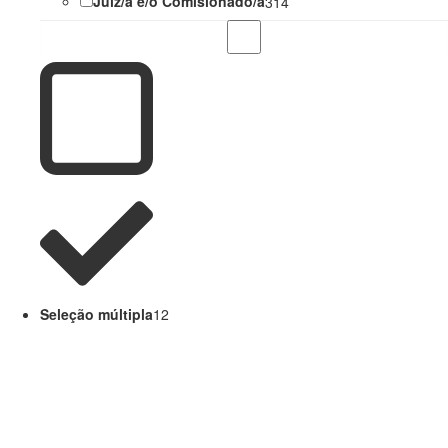
Juíz/a e/o Comisionado/a
314
Seleção múltipla
12