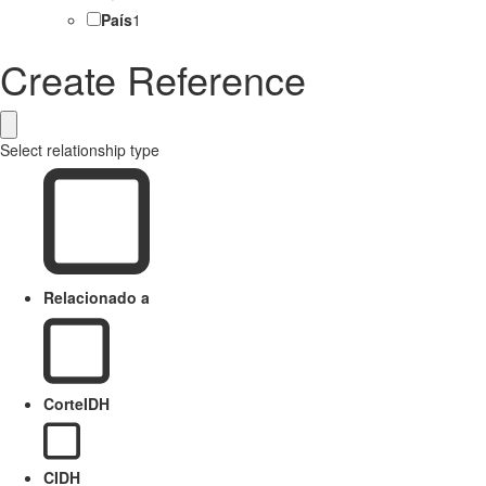
País
1
Create Reference
Select relationship type
Relacionado a
CorteIDH
CIDH