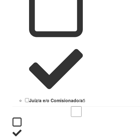
Juíz/a e/o Comisionado/a
5