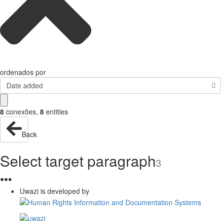
ordenados por
Date added
8
conexões
,
8
entities
Back
Select target paragraph
3
●
●
●
Uwazi is developed by