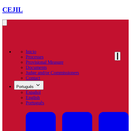
CEJIL
Inicio
Processes
Provisional Measure
Documents
Judge and/or Commissioners
Contact
Português
Español
English
Português