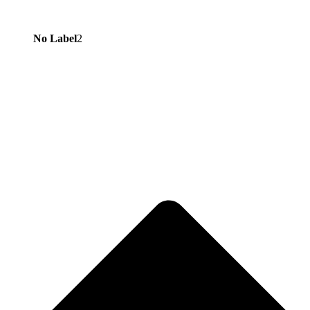
No Label
2