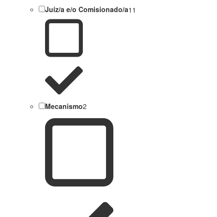
Juíz/a e/o Comisionado/a
11
Mecanismo
2