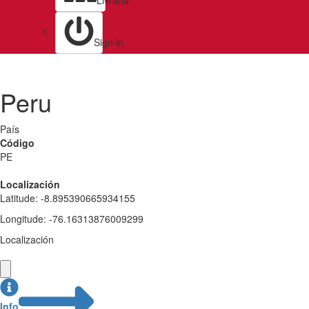
Livraria
Sign in
Peru
País
Código
PE
Localización
Latitude
:
-8.895390665934155
Longitude
:
-76.16313876009299
Localización
Info