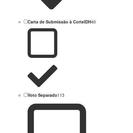
Carta de Submissão à CorteIDH
40
Voto Separado
113