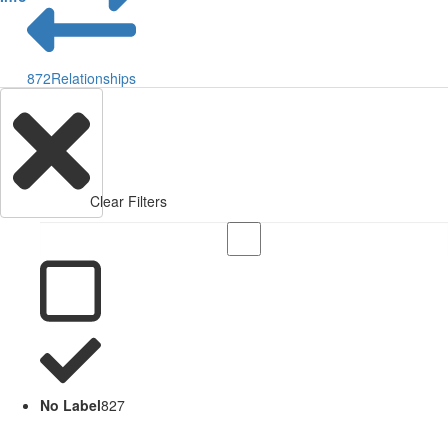
872
Relationships
Clear Filters
No Label
827