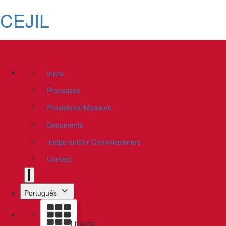
CEJIL
Inicio
Processes
Provisional Measure
Documents
Judge and/or Commissioners
Contact
Português
Livraria