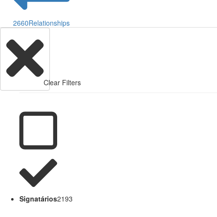
2660
Relationships
Clear Filters
Signatários
2193