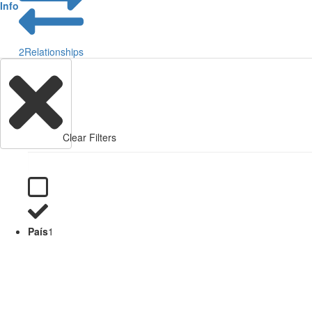
Info
2
Relationships
Clear Filters
País
1