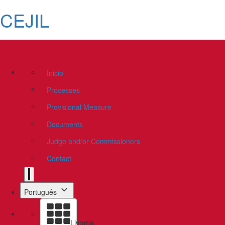
CEJIL
Inicio
Processes
Provisional Measure
Documents
Judge and/or Commissioners
Contact
Português
Livraria