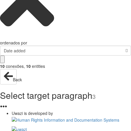
ordenados por
Date added
10
conexões
,
10
entities
Back
Select target paragraph
3
●
●
●
Uwazi is developed by