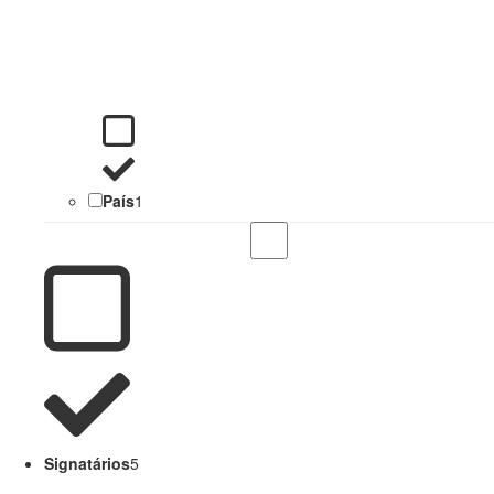
País
1
Signatários
5