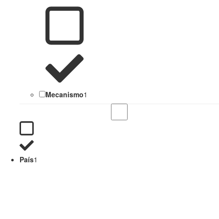
Mecanismo
1
País
1