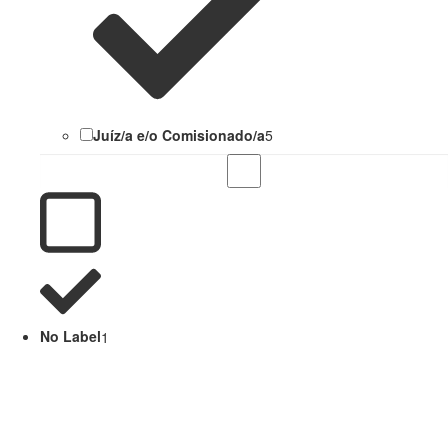
Juíz/a e/o Comisionado/a
5
No Label
1