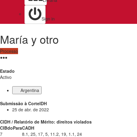
Livraria
Sign in
María y otro
Processo
●
●
●
Estado
Activo
Argentina
Submissão à CorteIDH
25 de abr. de 2022
CIDH / Relatório de Mérito: direitos violados
CIBdoPara
CADH
7
8.1, 25, 17, 5, 11.2, 19, 1.1, 24