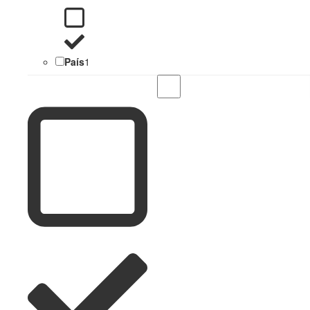
País
1