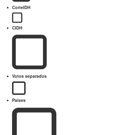
CorteIDH
CIDH
Votos separados
Paises