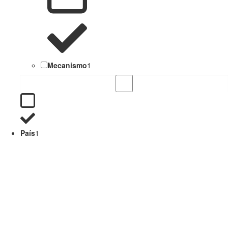
Mecanismo
1
País
1