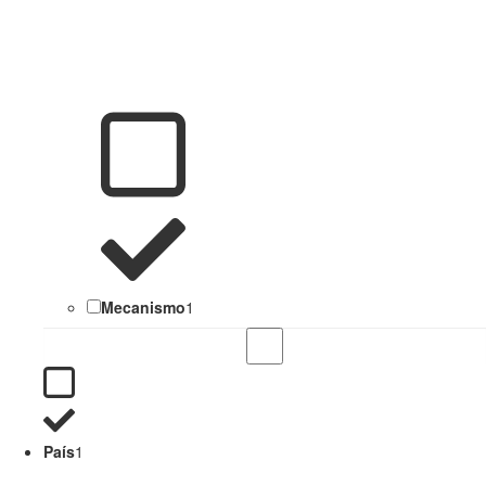
Mecanismo
1
País
1