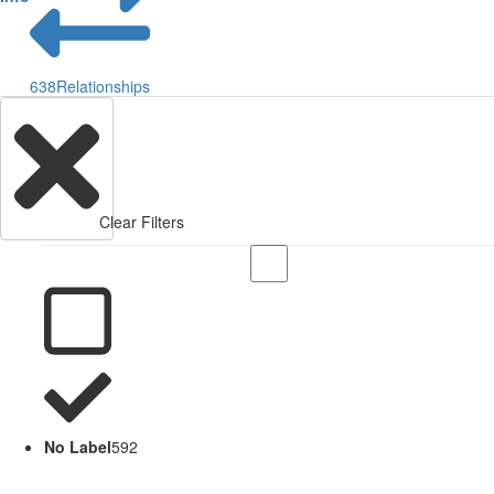
638
Relationships
Clear Filters
No Label
592