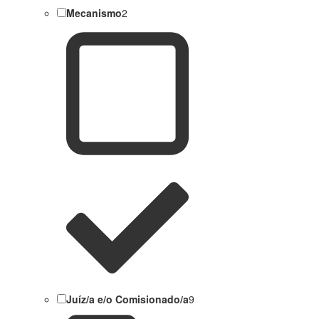
Mecanismo
2
Juíz/a e/o Comisionado/a
9