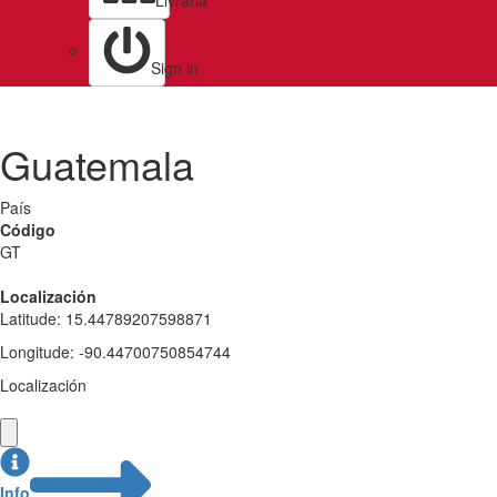
Livraria
Sign in
Guatemala
País
Código
GT
Localización
Latitude
:
15.44789207598871
Longitude
:
-90.44700750854744
Localización
Info