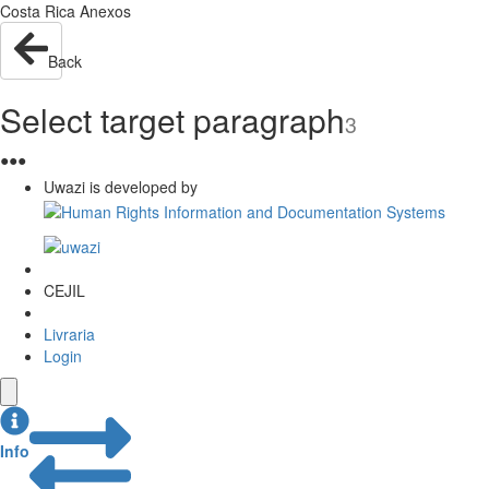
Costa Rica Anexos
Back
Select target paragraph
3
●
●
●
Uwazi is developed by
CEJIL
Livraria
Login
Info