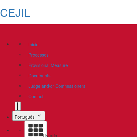
CEJIL
Inicio
Processes
Provisional Measure
Documents
Judge and/or Commissioners
Contact
Português
Livraria