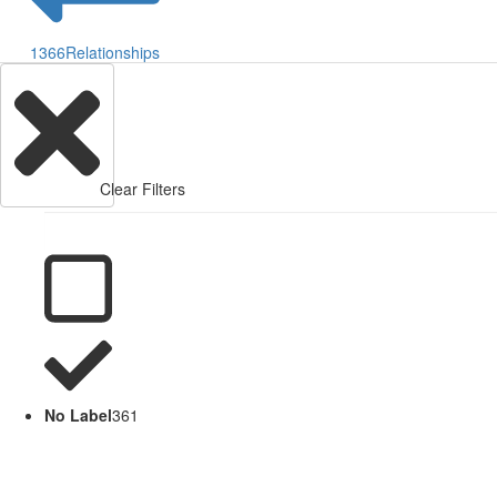
1366
Relationships
Clear Filters
No Label
361