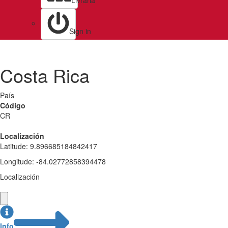
Livraria
Sign in
Costa Rica
País
Código
CR
Localización
Latitude
:
9.896685184842417
Longitude
:
-84.02772858394478
Localización
Info