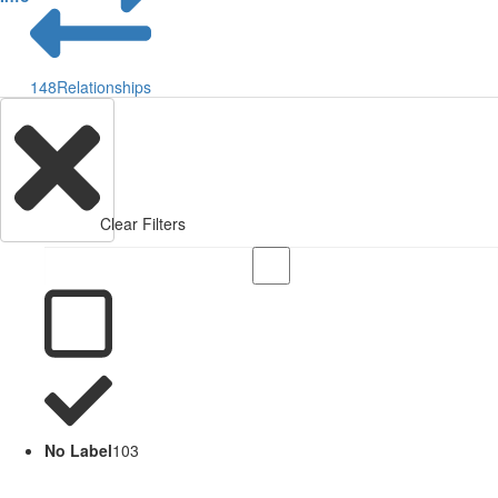
148
Relationships
Clear Filters
No Label
103