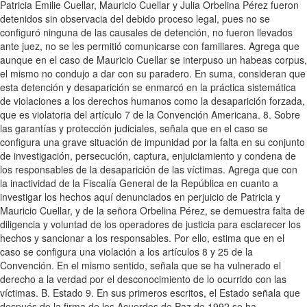
Patricia Emilie Cuellar, Mauricio Cuellar y Julia Orbelina Pérez fueron
detenidos sin observacia del debido proceso legal, pues no se
configuró ninguna de las causales de detención, no fueron llevados
ante juez, no se les permitió comunicarse con familiares. Agrega que
aunque en el caso de Mauricio Cuellar se interpuso un habeas corpus,
el mismo no condujo a dar con su paradero. En suma, consideran que
esta detención y desaparición se enmarcó en la práctica sistemática
de violaciones a los derechos humanos como la desaparición forzada,
que es violatoria del artículo 7 de la Convención Americana. 8. Sobre
las garantías y protección judiciales, señala que en el caso se
configura una grave situación de impunidad por la falta en su conjunto
de investigación, persecución, captura, enjuiciamiento y condena de
los responsables de la desaparición de las víctimas. Agrega que con
la inactividad de la Fiscalía General de la República en cuanto a
investigar los hechos aquí denunciados en perjuicio de Patricia y
Mauricio Cuellar, y de la señora Orbelina Pérez, se demuestra falta de
diligencia y voluntad de los operadores de justicia para esclarecer los
hechos y sancionar a los responsables. Por ello, estima que en el
caso se configura una violación a los artículos 8 y 25 de la
Convención. En el mismo sentido, señala que se ha vulnerado el
derecho a la verdad por el desconocimiento de lo ocurrido con las
víctimas. B. Estado 9. En sus primeros escritos, el Estado señala que
después de la firma de los Acuerdos de Paz de 1992 se ha