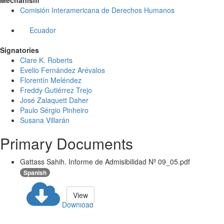
Mechanism
Comisión Interamericana de Derechos Humanos
Ecuador
Signatories
Clare K. Roberts
Evelio Fernández Arévalos
Florentín Meléndez
Freddy Gutiérrez Trejo
José Zalaquett Daher
Paulo Sérgio Pinheiro
Susana Villarán
Primary Documents
Gattass Sahih. Informe de Admisibilidad Nº 09_05.pdf
Spanish
View
Download