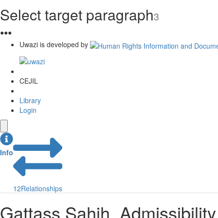
Select target paragraph
3
●
●
●
Uwazi is developed by
CEJIL
Library
Login
Info
12
Relationships
Gattass Sahih. Admissibilit