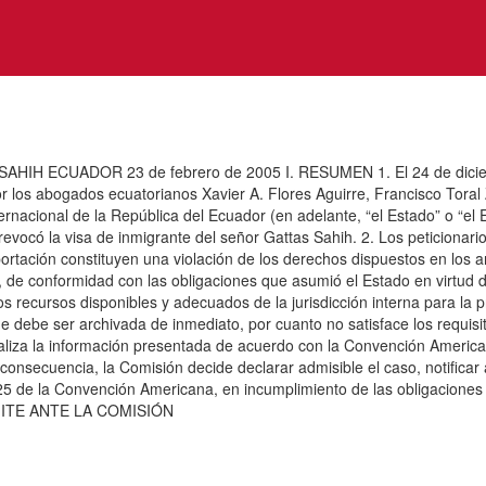
IH ECUADOR 23 de febrero de 2005 I. RESUMEN 1. El 24 de diciem
por los abogados ecuatorianos Xavier A. Flores Aguirre, Francisco Tor
nternacional de la República del Ecuador (en adelante, “el Estado” o “el
 revocó la visa de inmigrante del señor Gattas Sahih. 2. Los peticionari
ortación constituyen una violación de los derechos dispuestos en los 
e conformidad con las obligaciones que asumió el Estado en virtud del
los recursos disponibles y adecuados de la jurisdicción interna para la
que debe ser archivada de inmediato, por cuanto no satisface los requis
aliza la información presentada de acuerdo con la Convención American
consecuencia, la Comisión decide declarar admisible el caso, notificar a
 y 25 de la Convención Americana, en incumplimiento de las obligacione
TRÁMITE ANTE LA COMISIÓN