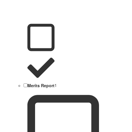
Merits Report
1