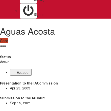
Sign in
Aguas Acosta
Case
●
●
●
Status
Active
Ecuador
Presentation to the IACommission
Apr 23, 2003
Submission to the IACourt
Sep 15, 2021