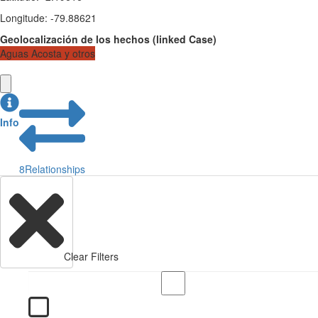
Longitude
:
-79.88621
Geolocalización de los hechos
(
linked
Case
)
Aguas Acosta y otros
Info
8
Relationships
Clear Filters