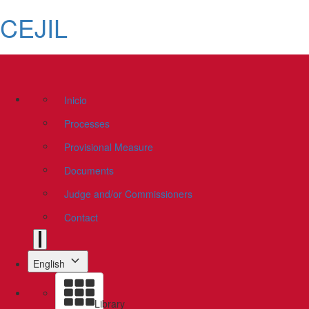
CEJIL
Inicio
Processes
Provisional Measure
Documents
Judge and/or Commissioners
Contact
English
Library