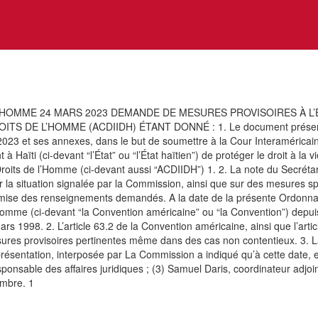
HOMME 24 MARS 2023 DEMANDE DE MESURES PROVISOIRES À L’É
 L’HOMME (ACDIIDH) ÉTANT DONNÉ : 1. Le document présenté par 
023 et ses annexes, dans le but de soumettre à la Cour Interaméricain
aïti (ci-devant “l’État” ou “l’État haïtien”) de protéger le droit à la 
its de l’Homme (ci-devant aussi “ACDIIDH”) 1. 2. La note du Secrétaria
ur la situation signalée par la Commission, ainsi que sur des mesures s
remise des renseignements demandés. A la date de la présente Ordonna
l’homme (ci-devant “la Convention américaine” ou “la Convention”) depui
rs 1998. 2. L’article 63.2 de la Convention américaine, ainsi que l’art
ures provisoires pertinentes même dans des cas non contentieux. 3. 
a présentation, interposée par La Commission a indiqué qu’à cette date
ponsable des affaires juridiques ; (3) Samuel Daris, coordinateur adjoi
embre. 1