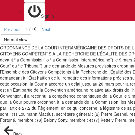
Sign in
1 / 10
Previous
Next
Normal view
ORDONNANCE DE LA COUR INTERAMÉRICAINE DES DROITS DE L’
CITOYENS COMPETENTS A LA RECHERCHE DE L’ÉGALITE DES DROITS DE
devant “la Commission” o “la Commission interaméricaine”) le 9 mars 2
Cour” ou “le Tribunal”) une demande de Mesures provisoires ordonnant à H
l’Ensemble des Citoyens Compétents à la Recherche de l’Égalité des Dro
demandant à l’État haïtien de lui remettre des informations précises s
cette occasion, la Cour a accordé un délai jusqu’au 20 mars pour la 
est un État partie de la Convention américaine relative aux droits de 
Convention, il a reconnu la compétence contentieuse de la Cour le 3 ma
que la Cour pourra ordonner, à la demande de la Commission, les Mes
par l’article 27.2 du Règlement, en ce qui concerne la légitimité de s
sont : (1) Louimann Macéus, secrétaire général ; (2) Pierre Gesnel, res
Fortuné, membre ; (6) Belony Sony, membre ; et (7) Kettely Pierre, m
Back