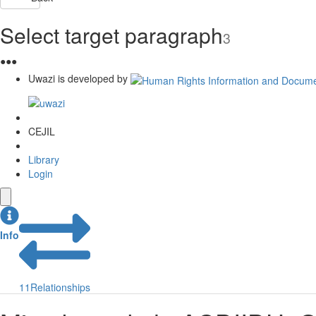
Select target paragraph
3
●
●
●
Uwazi is developed by
CEJIL
Library
Login
Info
11
Relationships