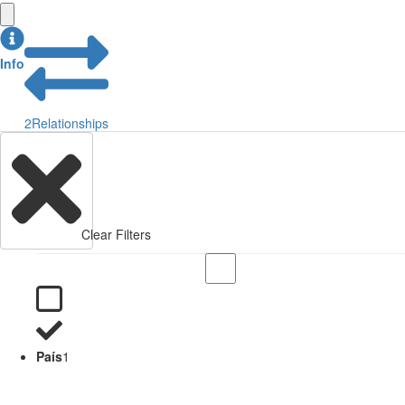
Info
2
Relationships
Clear Filters
País
1