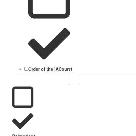
Order of the IACourt
1
Related to
1