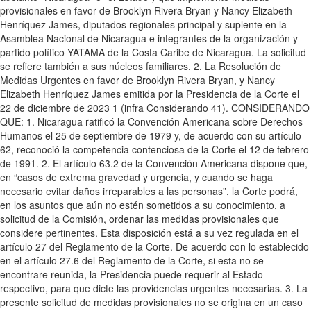
provisionales en favor de Brooklyn Rivera Bryan y Nancy Elizabeth
Henríquez James, diputados regionales principal y suplente en la
Asamblea Nacional de Nicaragua e integrantes de la organización y
partido político YATAMA de la Costa Caribe de Nicaragua. La solicitud
se refiere también a sus núcleos familiares. 2. La Resolución de
Medidas Urgentes en favor de Brooklyn Rivera Bryan, y Nancy
Elizabeth Henríquez James emitida por la Presidencia de la Corte el
22 de diciembre de 2023 1 (infra Considerando 41). CONSIDERANDO
QUE: 1. Nicaragua ratificó la Convención Americana sobre Derechos
Humanos el 25 de septiembre de 1979 y, de acuerdo con su artículo
62, reconoció la competencia contenciosa de la Corte el 12 de febrero
de 1991. 2. El artículo 63.2 de la Convención Americana dispone que,
en “casos de extrema gravedad y urgencia, y cuando se haga
necesario evitar daños irreparables a las personas”, la Corte podrá,
en los asuntos que aún no estén sometidos a su conocimiento, a
solicitud de la Comisión, ordenar las medidas provisionales que
considere pertinentes. Esta disposición está a su vez regulada en el
artículo 27 del Reglamento de la Corte. De acuerdo con lo establecido
en el artículo 27.6 del Reglamento de la Corte, si esta no se
encontrare reunida, la Presidencia puede requerir al Estado
respectivo, para que dicte las providencias urgentes necesarias. 3. La
presente solicitud de medidas provisionales no se origina en un caso