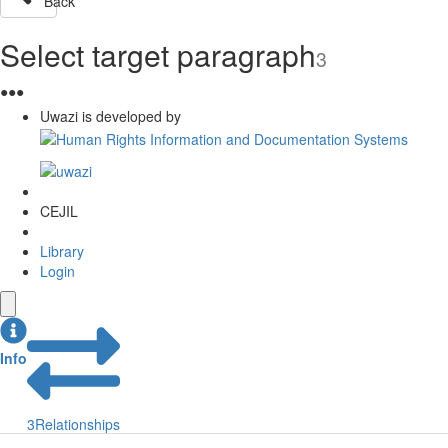
Back
Select target paragraph
3
●
●
●
Uwazi is developed by
CEJIL
Library
Login
Info
3
Relationships