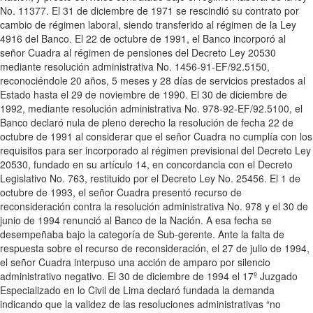
No. 11377. El 31 de diciembre de 1971 se rescindió su contrato por
cambio de régimen laboral, siendo transferido al régimen de la Ley
4916 del Banco. El 22 de octubre de 1991, el Banco incorporó al
señor Cuadra al régimen de pensiones del Decreto Ley 20530
mediante resolución administrativa No. 1456-91-EF/92.5150,
reconociéndole 20 años, 5 meses y 28 días de servicios prestados al
Estado hasta el 29 de noviembre de 1990. El 30 de diciembre de
1992, mediante resolución administrativa No. 978-92-EF/92.5100, el
Banco declaró nula de pleno derecho la resolución de fecha 22 de
octubre de 1991 al considerar que el señor Cuadra no cumplía con los
requisitos para ser incorporado al régimen previsional del Decreto Ley
20530, fundado en su artículo 14, en concordancia con el Decreto
Legislativo No. 763, restituido por el Decreto Ley No. 25456. El 1 de
octubre de 1993, el señor Cuadra presentó recurso de
reconsideración contra la resolución administrativa No. 978 y el 30 de
junio de 1994 renunció al Banco de la Nación. A esa fecha se
desempeñaba bajo la categoría de Sub-gerente. Ante la falta de
respuesta sobre el recurso de reconsideración, el 27 de julio de 1994,
el señor Cuadra interpuso una acción de amparo por silencio
administrativo negativo. El 30 de diciembre de 1994 el 17º Juzgado
Especializado en lo Civil de Lima declaró fundada la demanda
indicando que la validez de las resoluciones administrativas “no